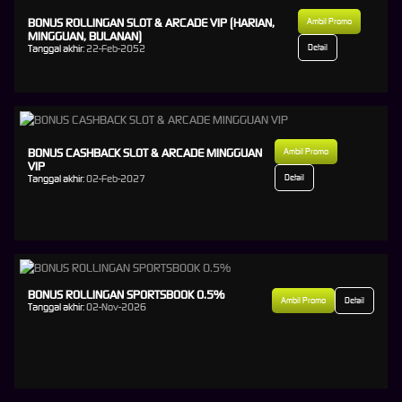
BONUS ROLLINGAN SLOT & ARCADE VIP (HARIAN,
Ambil Promo
MINGGUAN, BULANAN)
Tanggal akhir:
22-Feb-2052
Detail
BONUS CASHBACK SLOT & ARCADE MINGGUAN
Ambil Promo
VIP
Tanggal akhir:
02-Feb-2027
Detail
BONUS ROLLINGAN SPORTSBOOK 0.5%
Ambil Promo
Detail
Tanggal akhir:
02-Nov-2026