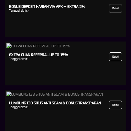
BONUS DEPOSIT HARIAN VIA APK — EXTRA 5%
Detail
Tanggal akhir:
-
EXTRA CUAN REFERRAL UP TO 15%
Detail
Tanggal akhir:
-
LUMBUNG138 SITUS ANTI SCAM & BONUS TRANSPARAN
Detail
Tanggal akhir:
-