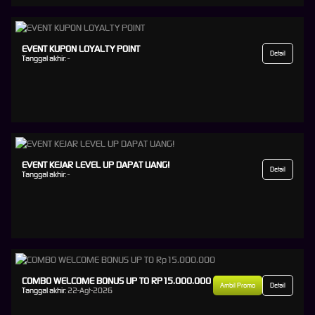
EVENT KUPON LOYALTY POINT
Detail
Tanggal akhir:
-
EVENT KEJAR LEVEL UP DAPAT UANG!
Detail
Tanggal akhir:
-
COMBO WELCOME BONUS UP TO RP15.000.000
Ambil Promo
Detail
Tanggal akhir:
22-Agt-2026