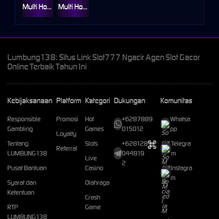
Multi Hot 5 Wild
Multi Hot Wild Ways
Lumbung138: Situs Link Slot777 Ngacir Agen Slot Gacor
Online Terbaik Tahun Ini
Kebijaksanaan
Platform
Kategori
Dukungan
Komunitas
Responsible
Promosi
Hot
+6287889
Whatsa
Gambling
Games
015012
pp
Loyalty
Tentang
Slots
+628128
Telegra
Referral
LUMBUNG138
044819
m
Live
2
Pusat Bantuan
Casino
Instagra
m
Syarat dan
Olahraga
Ketentuan
Crash
RTP
Game
LUMBUNG138