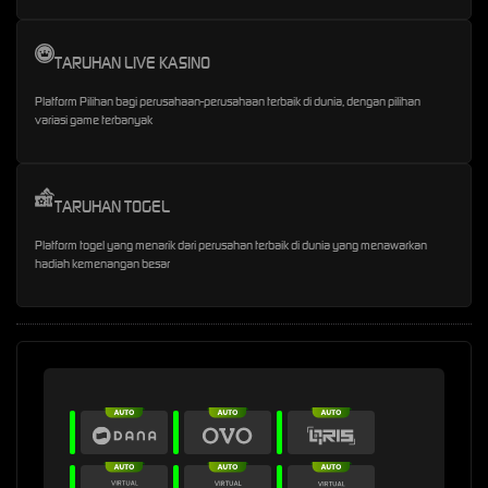
TARUHAN LIVE KASINO
Platform Pilihan bagi perusahaan-perusahaan terbaik di dunia, dengan pilihan
variasi game terbanyak
TARUHAN TOGEL
Platform togel yang menarik dari perusahan terbaik di dunia yang menawarkan
hadiah kemenangan besar