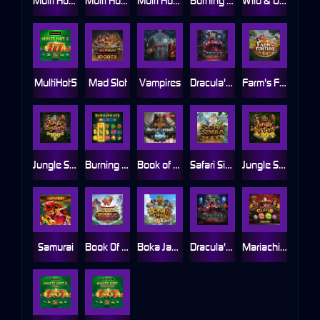
Multi Hot 20
Multi Hot 40
Multi Hot Ways
Burning Ice 40
Wild & Gods
MultiHot5
Mad Slot
Vampires
Dracula's Fortune
Farm's Fortune
Jungle Sisters Deluxe
Burning Ice
Book of Futuria
Safari Simba
Jungle Sisters
Samurai
Book Of Bonanza
Boka Jamba 10
Dracula's Fortune Halloween Edition
Mariachi Coins