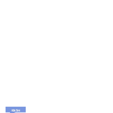
Klik Sini