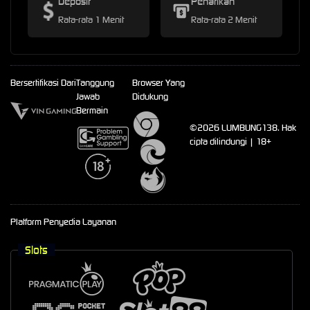
Deposit
Penarikan
Rata-rata 1 Menit
Rata-rata 2 Menit
Bersertifikasi Dari
Tanggung
Browser Yang
Jawab
Didukung
Bermain
©2026 LUMBUNG138. Hak
cipta dilindungi | 18+
Platform Penyedia Layanan
Slots