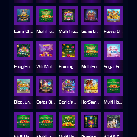
Coins Of Atlantis
Multi Hot 5 Super Wilds
Multi Fruits Charging Wilds
Gems Crown Charging Wilds
Power Of Tiger
Foxy Hot 20
WildMultiStar
Burning Ice 10
Multi Hot 5 Burn Wilds
Sugar Fiesta
Dice Jungle
Gates Of Merlyn
Genie's Bonanza
HotSamba
Multi Hot 10