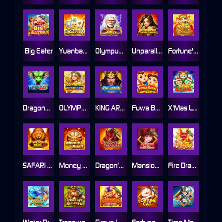
Big Eater
Yuanbao Mahjong
Olympus - Zeus
Unparalleled Phoenix Dynasty
Fortune's Treasure
Dragon777
OLYMPUS DEMETER
KING ARTHUR
Fuwa Baoxi
X'Mas LABUBU
SAFARI HEAT 2-MULTIPLY FUN
Money Rush
Dragon’s Treasures
Mansion Battle Royale
Fire Dragon