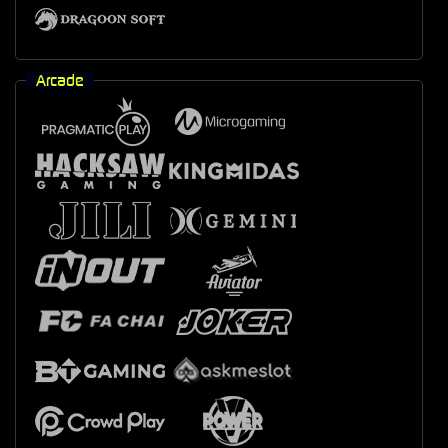
Arcade