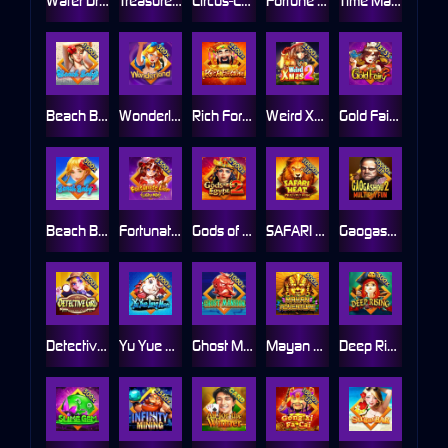
Water Dragon
Treasure Hunters
Circus-Lucky Mix
Fortune Cat
Time Machine
Beach Baby
Wonderland
Rich Fortune
Weird Xmas2
Gold Fairy 2
Beach Baby2
Fortunate Lion-Lucky Mix
Gods of Egypt2
SAFARI HEAT-MULTIPLY FUN
Gaogashou2 MULTIPLY FUN
Detective Girl
Yu Yue Long Men
Ghost Mansion
Mayan Adventure
Deep Rising