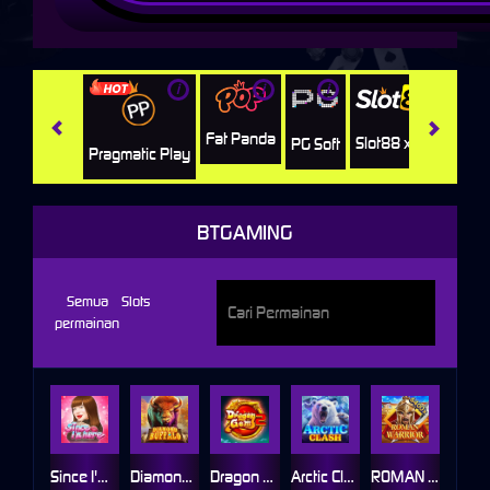
i
i
i
i
i
Facha
Fat Panda
Slot88 x PP
PG Soft
Pragmatic Play
BTGAMING
Semua
Slots
permainan
Since I'm here
Diamond buffalo
Dragon Gem2
Arctic Clash
ROMAN WARRIOR