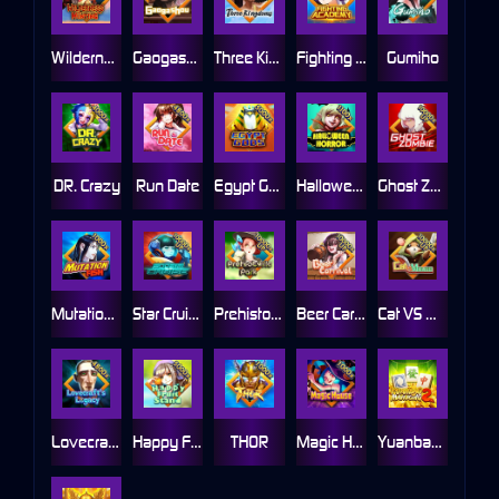
Wilderness Hunting
Gaogashou
Three Kingdoms
Fighting Academy
Gumiho
DR. Crazy
Run Date
Egypt Gods
Halloween Horror
Ghost Zombie
Mutation fish
Star Cruise
Prehistoric Park
Beer Carnival
Cat VS Mouse
Lovecraft's Legacy
Happy Fruit Stand
THOR
Magic House
Yuanbao Mahjong2