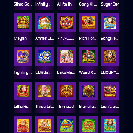
Slime Gem
Infinity Mining
All for the Winner
Gong Xi Fa Cai
Sugar Bar
Mayan Adventure2
X'mas Gift City
777-CLASSIC STYLE
Rich Fortune 2
Songkran Festival
Fighting Academy 2
EURO2024
CakeMatch
Weird Xmas
LUXURY WORLD
Little Red Riding Hood
Three Little Pigs
Ennead
Stonelions
Lion's area