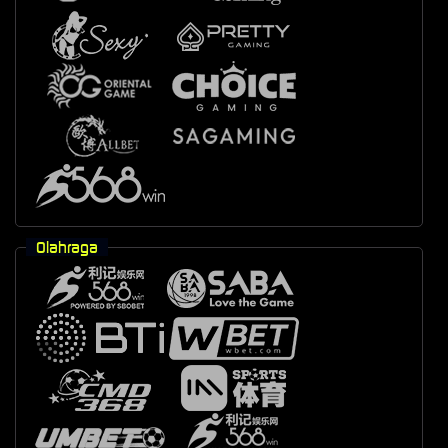
Olahraga