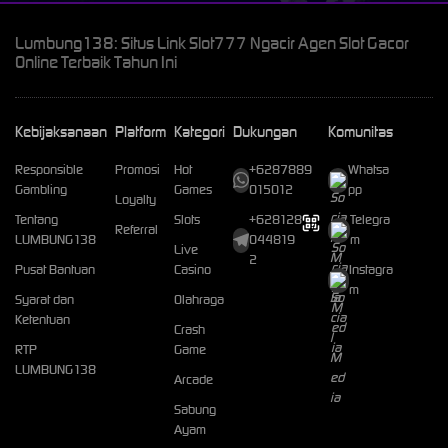
Lumbung138: Situs Link Slot777 Ngacir Agen Slot Gacor
Online Terbaik Tahun Ini
Kebijaksanaan
Platform
Kategori
Dukungan
Komunitas
Responsible
Promosi
Hot
+6287889
Whatsa
Gambling
Games
015012
pp
Loyalty
Tentang
Slots
+628128
Telegra
Referral
LUMBUNG138
044819
m
Live
2
Pusat Bantuan
Casino
Instagra
m
Syarat dan
Olahraga
Ketentuan
Crash
RTP
Game
LUMBUNG138
Arcade
Sabung
Ayam