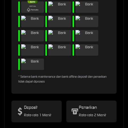
* Selama bank maintenance dan bank offline deposit dan penarikan
tidak dapat diproses
Deposit
Penarikan
Rata-rata 1 Menit
Rata-rata 2 Menit