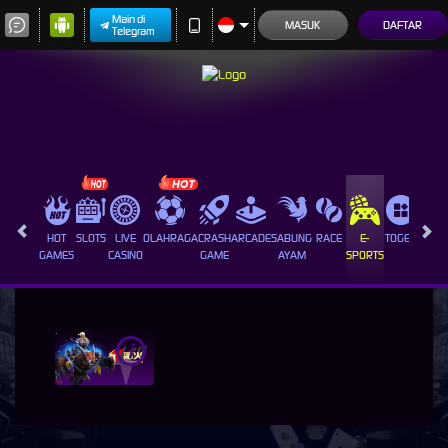
Main di
MASUK
DAFTAR
Telegram
HOT
SLOTS
LIVE
OLAHRAGA
CRASH
ARCADE
SABUNG
RACE
E-
TOGEL
PROM
GAMES
CASINO
GAME
AYAM
SPORTS
i