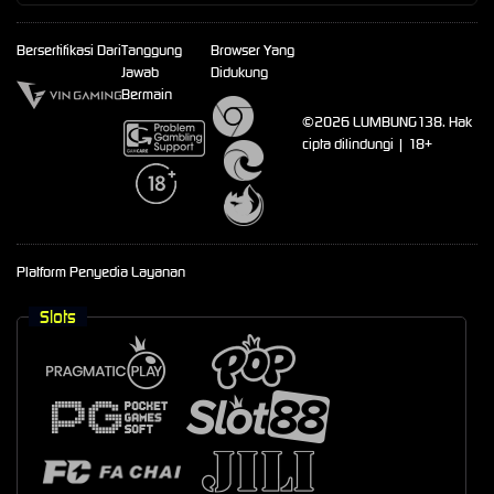
Bersertifikasi Dari
Tanggung
Browser Yang
Jawab
Didukung
Bermain
©2026 LUMBUNG138. Hak
cipta dilindungi | 18+
Platform Penyedia Layanan
Slots