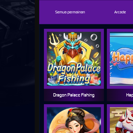
Semua permainan
Arcade
Dragon Palace Fishing
Hap