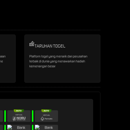
TARUHAN TOGEL
haan
Platform togel yang menarik dari perusahan
ame
terbaik di dunia yang menawarkan hadiah
kemenangan besar