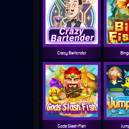
Crazy Bartender
Bing
Gods Slash Fish
Jum