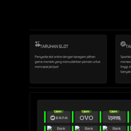
TARUHAN SLOT
TA
Penyedia slot online dengan beragam pilihan
Sportsb
game menarik yang memudahkan pemain untuk
menawar
mencapai jackpot
tinggi,
banyak 