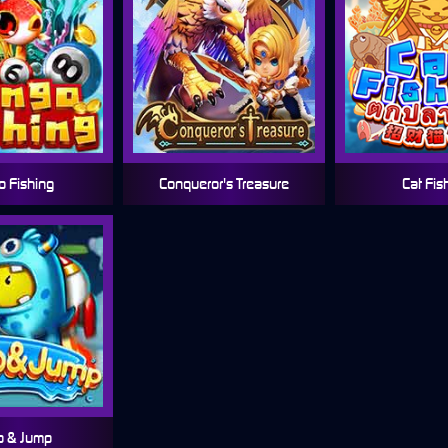
o Fishing
Conqueror's Treasure
Cat Fis
p & Jump