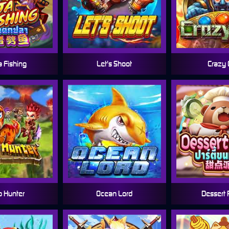
a Fishing
Let's Shoot
Crazy 
o Hunter
Ocean Lord
Dessert 