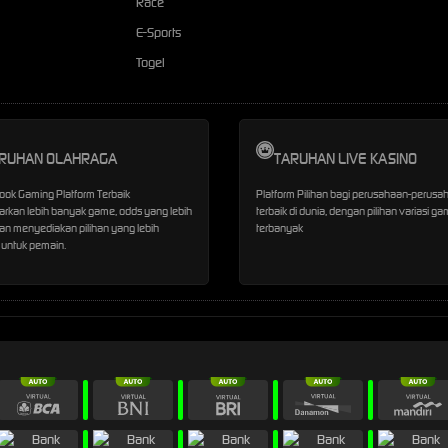
Race
E-Sports
Togel
RUHAN OLAHRAGA
TARUHAN LIVE KASINO
ook Gaming Platform Terbaik
Platform Pilihan bagi perusahaan-perusa
kan lebih banyak game, odds yang lebih
terbaik di dunia, dengan pilihan variasi g
 dan menyediakan pilihan yang lebih
terbanyak
untuk pemain.