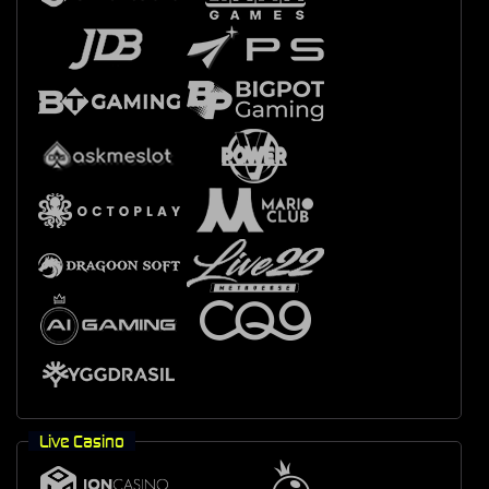
Live Casino