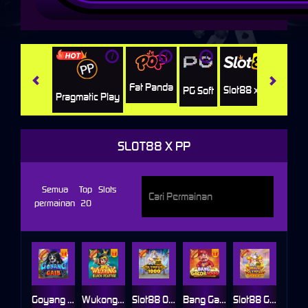
i
i
i
i
i
Facha
Fat Panda
Slot88 x PP
PG Soft
Pragmatic Play
SLOT88 X PP
Semua
Top
Slots
permainan
20
Goyang Gaib
Wukong - Black Scatter
Slot88 Olympus 1000
Bang Gacor 1000
Slot88 Gates of Olympus Super Scatter