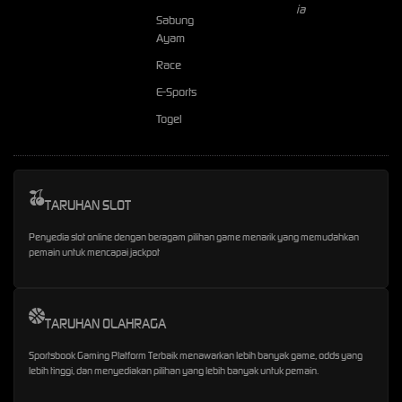
Sabung
Ayam
Race
E-Sports
Togel
TARUHAN SLOT
Penyedia slot online dengan beragam pilihan game menarik yang memudahkan
pemain untuk mencapai jackpot
TARUHAN OLAHRAGA
Sportsbook Gaming Platform Terbaik menawarkan lebih banyak game, odds yang
lebih tinggi, dan menyediakan pilihan yang lebih banyak untuk pemain.