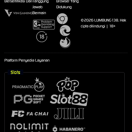
Bersertifikasi Dari
Tanggung
Browser Yang
Jawab
Didukung
Bermain
©2026 LUMBUNG138. Hak
cipta dilindungi | 18+
Platform Penyedia Layanan
Slots