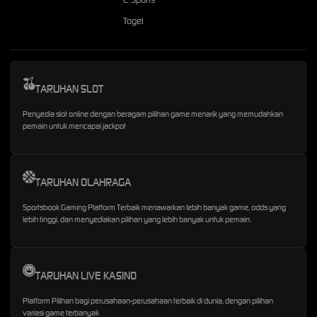
Togel
TARUHAN SLOT
Penyedia slot online dengan beragam pilihan game menarik yang memudahkan
pemain untuk mencapai jackpot
TARUHAN OLAHRAGA
Sportsbook Gaming Platform Terbaik menawarkan lebih banyak game, odds yang
lebih tinggi, dan menyediakan pilihan yang lebih banyak untuk pemain.
TARUHAN LIVE KASINO
Platform Pilihan bagi perusahaan-perusahaan terbaik di dunia, dengan pilihan
variasi game terbanyak