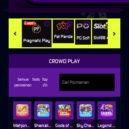
i
i
i
i
i
Facha
Fat Panda
Slot88 x PP
PG Soft
Pragmatic Play
CROWD PLAY
Semua
Slots
Top
permainan
20
Mahjong Frenzy
Sharkalicious
Gods of Asgard
Sky Chasers
Legend of King Kong