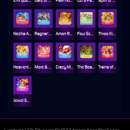
Evil Queen Cauldron
Gate of Ninja
Paw House 2
Let's Party
Spirit of Nine Tails
Nezha And The Dragon Emperor
Ragnar's Conquest
Amon Ra's Relic
Four Scholars
Three Kingdoms Slot
Heavenly Fortune
More & More Love
Crazy Miner
The Beanstalk
Trains of India
Jewel Space