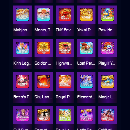
Mahjong Frenzy : Tiles of Fortunes
Money Tree Slot
CNY Fever
Yokai Treasure
Paw House
Kirin Legends
Golden Lion
Highway Kings HD
Lost Paradise 2
Play If You Dare
Bozo's Trick
Sky Lantern
Royal Pastry Chef
Elementalist
Magic Lamp Carnival