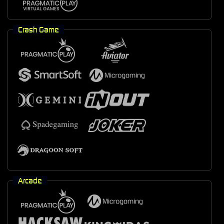
Crash Game
Arcade