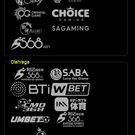
Olahraga