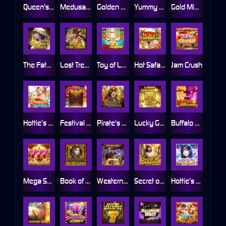
Queen's Bow
Medusa’s Blessing
Golden Kitty
Yummy Kitchen
Gold Mine Rush
The Fates of Sisters
Lost Treasure
Toy of Legend
Hot Safari Run
Jam Crush
Hottie’s Vacation
Festival of the Dead
Pirate's Treasure
Lucky Goldbar
Buffalo Begins
Mega Sevens
Book of Pharaoh
Western Sherrif
Secret of Goddess
Hottie’s Paradise