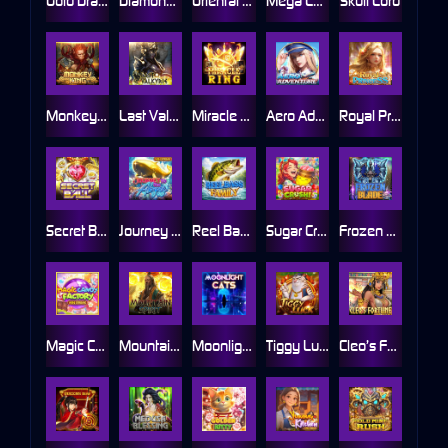
Gold Dragon
Diamond Mask
Oriental Treasures
Mega Cave
Skull Lord
Monkey King
Last Valkyrie
Miracle Ring
Aero Adventure
Royal Princess
Secret Ball
Journey to the Abyss
Reel Bass Family
Sugar Crush!
Frozen Blade
Magic Candy Factory
Mountain Spirit
Moonlight Cats
Tiggy Luck
Cleo’s Fortune