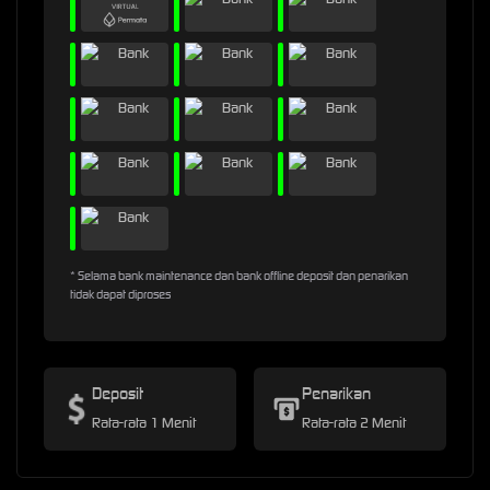
* Selama bank maintenance dan bank offline deposit dan penarikan
tidak dapat diproses
Deposit
Penarikan
Rata-rata 1 Menit
Rata-rata 2 Menit