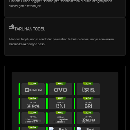
Platform Pilihan bagi perusahaan-perusahaan terbaik di dunia, dengan pilihan
variasi game terbanyak
TARUHAN TOGEL
Platform togel yang menarik dari perusahan terbaik di dunia yang menawarkan
hadiah kemenangan besar